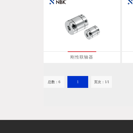
刚性联轴器
总数：6
1
页次：1/1