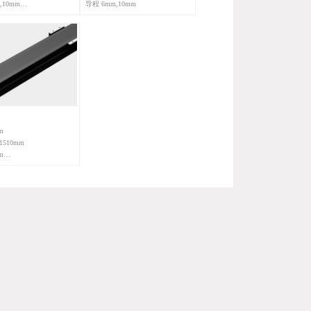
,10mm
导程 6mm,10mm
m
1510mm
m