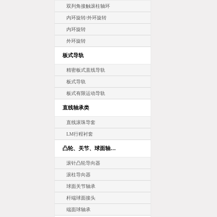
双列角接触滚柱轴环
内环旋转/外环旋转
内环旋转
外环旋转
板式导轨
精密板式直线导轨
板式导轨
板式有限运动导轨
直线轴承类
直线滚珠导套
LM行程衬套
凸轮、关节、球面轴…
滚针凸轮导向器
滚柱导向器
球面关节轴承
杆端球面接头
端面球轴承