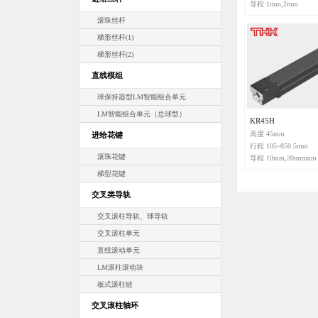
导程 1mm,2mm
滚珠丝杆
梯形丝杆(1)
梯形丝杆(2)
直线模组
球保持器型LM智能组合单元
LM智能组合单元（总球型）
KR45H
高度 45mm
进给花键
行程 105~850.5mm
滚珠花键
导程 10mm,20mmmm
梯型花键
交叉类导轨
交叉滚柱导轨、球导轨
交叉滚柱单元
直线滚动单元
LM滚柱滚动块
板式滚柱链
交叉滚柱轴环