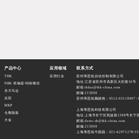
产品中心
应用领域
联系方式
THK
应用行业
苏州蒂思拓自动控制有限公司
地址:江苏省苏州市高新区火炬路16号
NBK 联轴器/特殊螺丝
邮箱:thksz@thk-china.com
东方马达
邮编:215000
浜田
苏州蒂思拓魏丽艳：0512-65118007 /1
MKP
上海蒂思拓科技有限公司
仓敷隔振
地址:上海市长宁区凯旋路1388号长宁国际
大金
邮箱:desto-sh@thk-china.com
邮编:215000
上海蒂思拓牛园园：021-62971278/15