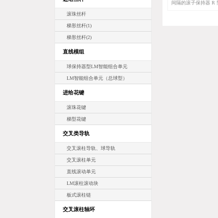
间隔的滚子保持器 R
种高刚性型号。
滚珠丝杆
梯形丝杆(1)
梯形丝杆(2)
直线模组
球保持器型LM智能组合单元
LM智能组合单元（总球型）
进给花键
滚珠花键
梯型花键
交叉类导轨
交叉滚柱导轨、球导轨
交叉滚柱单元
直线滚动单元
LM滚柱滚动块
板式滚柱链
交叉滚柱轴环