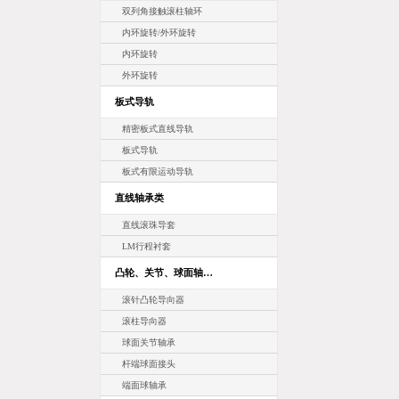
双列角接触滚柱轴环
内环旋转/外环旋转
内环旋转
外环旋转
板式导轨
精密板式直线导轨
板式导轨
板式有限运动导轨
直线轴承类
直线滚珠导套
LM行程衬套
凸轮、关节、球面轴…
滚针凸轮导向器
滚柱导向器
球面关节轴承
杆端球面接头
端面球轴承