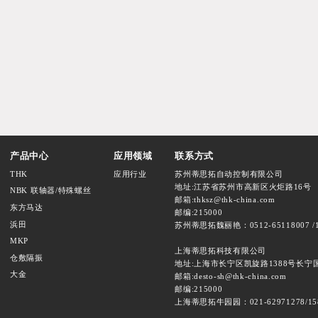
产品中心
应用领域
联系方式
THK
应用行业
苏州蒂思拓自动控制有限公司
地址:江苏省苏州市高新区火炬路16号
NBK 联轴器/特殊螺丝
邮箱:thksz@thk-china.com
东方马达
邮编:215000
浜田
苏州蒂思拓魏丽艳：0512-65118007 /1
MKP
上海蒂思拓科技有限公司
仓敷隔振
地址:上海市长宁区凯旋路1388号长宁国际
大金
邮箱:desto-sh@thk-china.com
邮编:215000
上海蒂思拓牛园园：021-62971278/15