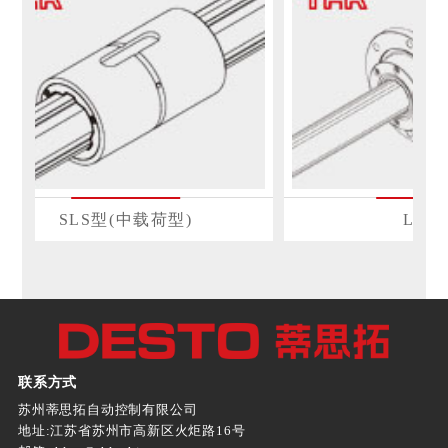
SLS型(中载荷型)
LTR
联系方式
苏州蒂思拓自动控制有限公司
地址:江苏省苏州市高新区火炬路16号